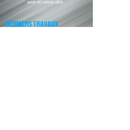
pour en savoir plus.
DERNIERS TRAVAUX
LE DERNIER VOYAGE DU
DEMETER (à venir)
Costumes des créatures.
Pour Effektstudion,
Stockholm.
Evènements à venir
Génération Multivers (4ème
édition), 17 & 18 mai 2025.
Espace Pierre Lanson, à Saint-
Denis-en-Val (45).